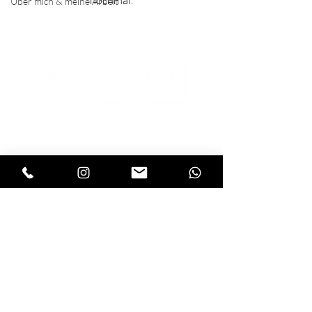
nochmal.
Über mich & meine Arbeit
Hochzeitsfotograf Berlin und weltweit.
Eure Hochzeitsfotos im luxuriösen
Fine Art Stil mit viel Liebe zum Detail.
FINDE ALLES:
FINDE MICH:
WEBSITE
ÜBERALL
START
KONTAKT
PORTFOLIO
MAIL
REPORTAGE
TELEFON
INSTAGRAM
FOTOBOX